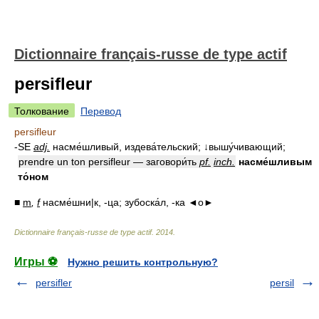
Dictionnaire français-russe de type actif
persifleur
Толкование
Перевод
persifleur
-SE
adj.
насме́шливый, издева́тельский; ↓вышу́чивающий;
prendre un ton persifleur — заговори́ть
pf.
inch.
насме́шливым
то́ном
■
m
,
f
насме́шни|к, -ца; зубоска́л, -ка ◄о►
Dictionnaire français-russe de type actif
.
2014
.
Игры ⚽
Нужно решить контрольную?
persifler
persil