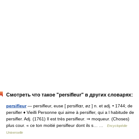
Смотреть что такое "persifleur" в других словарях:
persifleur
— persifleur, euse [ pɛrsiflɶr, øz ] n. et adj. • 1744; de
persifler ♦ Vieilli Personne qui aime à persifler, qui a l habitude de
persifler. Adj. (1761) Il est très persifleur. ⇒ moqueur. (Choses)
plus cour. « ce ton moitié persifleur dont ils s… …
Encyclopédie
Universelle