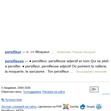
persifleur
— n. => Moqueur …
Dictionnaire Français-Savoyard
persifleuse
— ● persifleur, persifleuse adjectif et nom Qui se plaît
à persifler. ● persifleur, persifleuse adjectif Où pointent la raillerie,
la moquerie, le sarcasme : Ton persifleur …
Encyclopédie Universelle
© Академик, 2000-2026
18+
Обратная связь:
Техподдержка
,
Реклама на сайте
👣 Путешествия
Экспорт словарей на сайты
, сделанные на PHP,
Joomla,
Drupal,
WordPress, MODx.