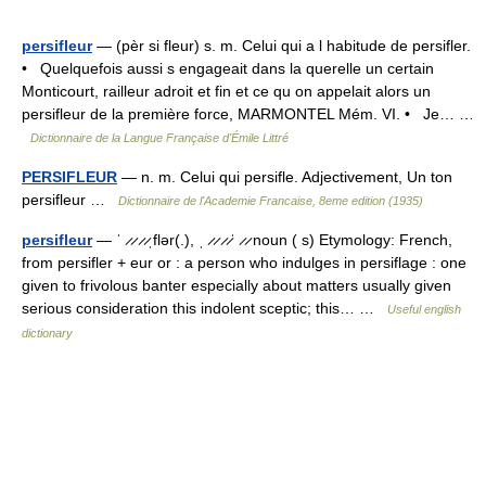
persifleur
— (pèr si fleur) s. m. Celui qui a l habitude de persifler.
• Quelquefois aussi s engageait dans la querelle un certain
Monticourt, railleur adroit et fin et ce qu on appelait alors un
persifleur de la première force, MARMONTEL Mém. VI. • Je… …
Dictionnaire de la Langue Française d'Émile Littré
PERSIFLEUR
— n. m. Celui qui persifle. Adjectivement, Un ton
persifleur …
Dictionnaire de l'Academie Francaise, 8eme edition (1935)
persifleur
— ˈ ̷ ̷ ̷ ̷ˌflər(.), ˌ ̷ ̷ ̷ ̷ˈ ̷ ̷ noun ( s) Etymology: French,
from persifler + eur or : a person who indulges in persiflage : one
given to frivolous banter especially about matters usually given
serious consideration this indolent sceptic; this… …
Useful english
dictionary