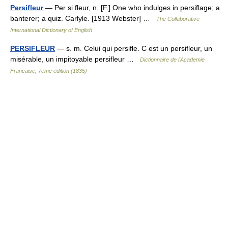
Persifleur
— Per si fleur, n. [F.] One who indulges in persiflage; a
banterer; a quiz. Carlyle. [1913 Webster] …
The Collaborative
International Dictionary of English
PERSIFLEUR
— s. m. Celui qui persifle. C est un persifleur, un
misérable, un impitoyable persifleur …
Dictionnaire de l'Academie
Francaise, 7eme edition (1835)